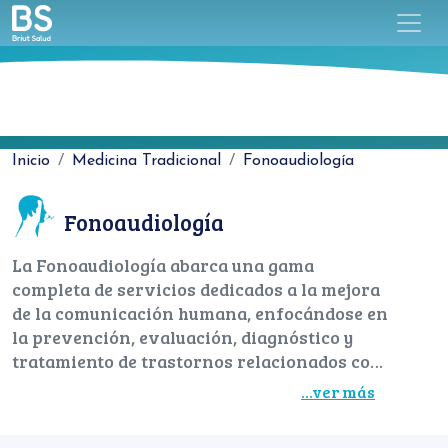
Inicio
Medicina Tradicional
Fonoaudiología
Fonoaudiología
La Fonoaudiología abarca una gama
completa de servicios dedicados a la mejora
de la comunicación humana, enfocándose en
la prevención, evaluación, diagnóstico y
tratamiento de trastornos relacionados con
el lenguaje, el habla, la audición, la deglución
...ver más
y la motricidad orofacial. Este enfoque
integral no solo busca tratar los síntomas,