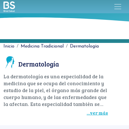
Inicio
Medicina Tradicional
Dermatología
Dermatología
La dermatología es una especialidad de la
medicina que se ocupa del conocimiento y
estudio de la piel, el órgano más grande del
cuerpo humano, y de las enfermedades que
la afectan. Esta especialidad también se
ocupa de la prevención, para mantener una
...ver más
piel saludable, así como de la indicación de
tratamientos y rutinas dermocosméticas