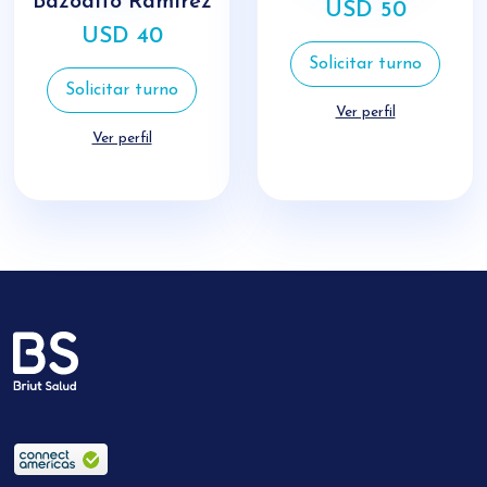
Bazoalto Ramirez
USD 50
USD 40
Solicitar turno
Solicitar turno
Ver perfil
Ver perfil