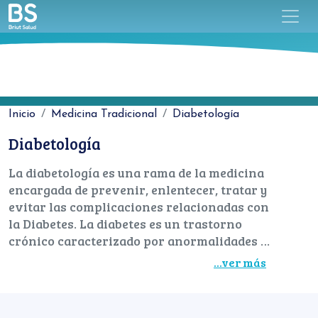
Inicio
Medicina Tradicional
Diabetología
Diabetología
La diabetología es una rama de la medicina
encargada de prevenir, enlentecer, tratar y
evitar las complicaciones relacionadas con
la Diabetes. La diabetes es un trastorno
crónico caracterizado por anormalidades en
el metabolismo de los hidratos de carbono,
...ver más
las proteínas y las grasas. La exposición
crónica y sostenida a estas anormalidades
se acompaña de complicaciones
Tipo de Medicina