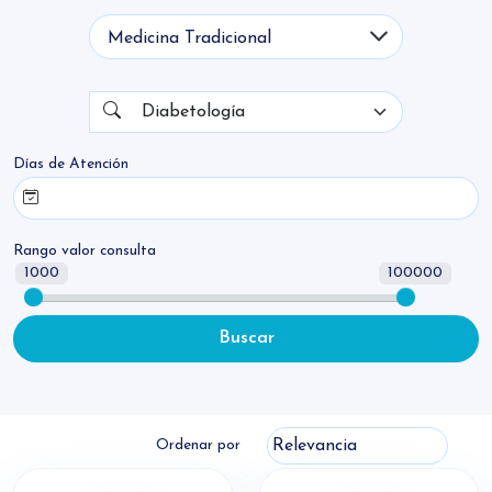
microvasculares y macrovasculares. En
Briut Salud, podes acceder a teleconsultas
con diabetólogos experimentados, reserva
Nombre
tu sesión hoy mismo.
Diabetología
Días de Atención
Rango valor consulta
1000
100000
Buscar
Ordenar por