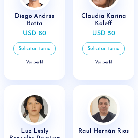
Diego Andrés
Claudia Karina
Botta
Koleff
USD 80
USD 50
Solicitar turno
Solicitar turno
Ver perfil
Ver perfil
Luz Lesly
Raul Hernán Rios